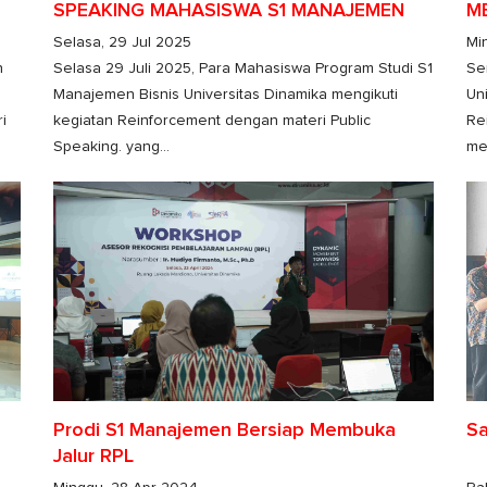
SPEAKING MAHASISWA S1 MANAJEMEN
M
BISNIS
Selasa, 29 Jul 2025
Mi
n
Selasa 29 Juli 2025, Para Mahasiswa Program Studi S1
Se
Manajemen Bisnis Universitas Dinamika mengikuti
Un
i
kegiatan Reinforcement dengan materi Public
Re
Speaking. yang...
me
Prodi S1 Manajemen Bersiap Membuka
Sa
Jalur RPL