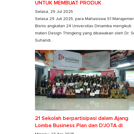
UNTUK MEMBUAT PRODUK
BERDASARKAN KEBUTUHAN MANUSIA
Selasa, 29 Jul 2025
Selasa 29 Juli 2025, para Mahasiswa S1 Manajeme
Bisnis angkatan 24 Universitas Dinamika mengikuti
materi Design Thingking yang dibawakan oleh Dr. Sr
Suhandi...
21 Sekolah berpartisipasi dalam Ajang
Lomba Business Plan dan D'JOTA di
Universitas Dinamika