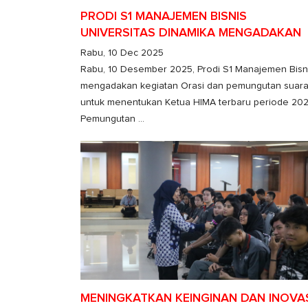
PRODI S1 MANAJEMEN BISNIS
UNIVERSITAS DINAMIKA MENGADAKAN
ORASI DAN PEMUNGUTAN SUARA
Rabu, 10 Dec 2025
Rabu, 10 Desember 2025, Prodi S1 Manajemen Bisn
mengadakan kegiatan Orasi dan pemungutan suar
untuk menentukan Ketua HIMA terbaru periode 202
Pemungutan ...
MENINGKATKAN KEINGINAN DAN INOVA