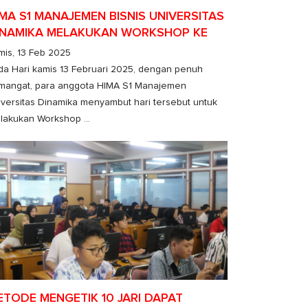
IMA S1 MANAJEMEN BISNIS UNIVERSITAS
INAMIKA MELAKUKAN WORKSHOP KE
MK YP 17 PARE
mis, 13 Feb 2025
da Hari kamis 13 Februari 2025, dengan penuh
mangat, para anggota HIMA S1 Manajemen
iversitas Dinamika menyambut hari tersebut untuk
lakukan Workshop ...
ETODE MENGETIK 10 JARI DAPAT