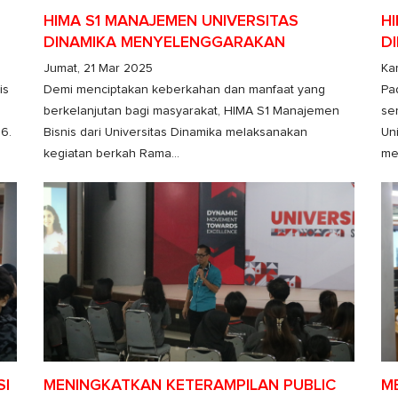
HIMA S1 MANAJEMEN UNIVERSITAS
H
DINAMIKA MENYELENGGARAKAN
D
KEGIATAN BERKAH RAMADHAN
S
Jumat, 21 Mar 2025
Ka
is
Demi menciptakan keberkahan dan manfaat yang
Pa
a
berkelanjutan bagi masyarakat, HIMA S1 Manajemen
se
6.
Bisnis dari Universitas Dinamika melaksanakan
Un
kegiatan berkah Rama...
me
SI
MENINGKATKAN KETERAMPILAN PUBLIC
M