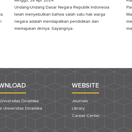
Minggu, 28 Apr 2024
Ra
Undang-Undang Dasar Negara Republik Indonesia
Pa
a,
telah menyebutkan bahwa salah satu hak warga
Ma
i
negara adalah mendapatkan pendidikan dan
me
memajukan dirinya. Sayangnya...
mah
WNLOAD
WEBSITE
Universitas Dinamika
Journals
 Universitas Dinamika
Library
Career Center