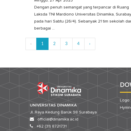
Minggu, 27 Apr 2025
Dengan penuh semangat yang terpancar di Ruang
Laksda TNI Mardiono Universitas Dinamika, Surabay
pada hari Sabtu (26/4). Sebanyak 21 tim sekolah dar
berbagai ...
‹
1
2
3
4
›
DO
Logo 
UNIVERSITAS DINAMIKA
Hymne
Jl. Raya Kedung Baruk 98 Surabaya
official@dinamika.ac.id
+62 (31) 8721731