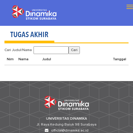
T
na
TUGAS AKHIR
Cari Judul/Nama
Nim
Nama
Judul
Tanggal
UNIVERSITAS DINAMIKA
Jl. Raya Kedung Baruk 98 Surabaya
official@dinamika.ac.id